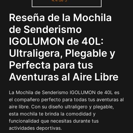
4.4 de 5
Viaje para Senderismo,
Camping, Bicicleta, Deportes
Reseña de la Mochila
al Aire Libre, Negra
de Senderismo
IGOLUMON de 40L:
Ultraligera, Plegable y
Perfecta para tus
Aventuras al Aire Libre
La Mochila de Senderismo IGOLUMON de 40L es
el compañero perfecto para todas tus aventuras al
aire libre. Con su diseño ultraligero y plegable,
esta mochila te brinda la comodidad y
funcionalidad que necesitas durante tus
actividades deportivas.