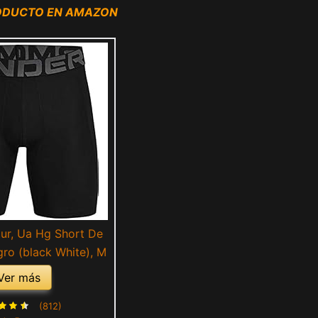
RODUCTO EN AMAZON
ur, Ua Hg Short De
ro (black White), M
Ver más
(812)