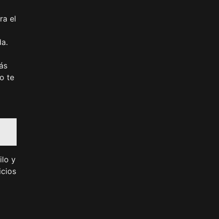
ra el
da.
ás
o te
ilo y
icios