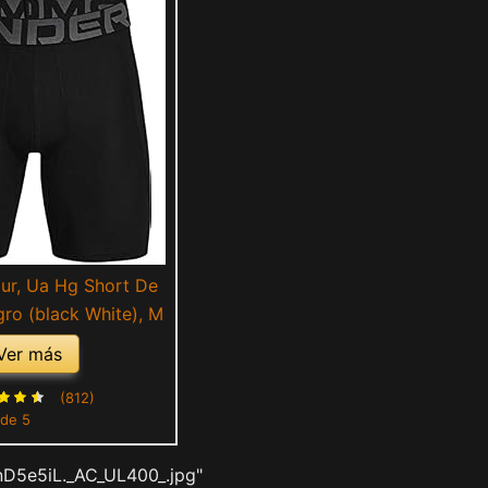
ur, Ua Hg Short De
ro (black White), M
Ver más
(812)
 de 5
nD5e5iL._AC_UL400_.jpg"