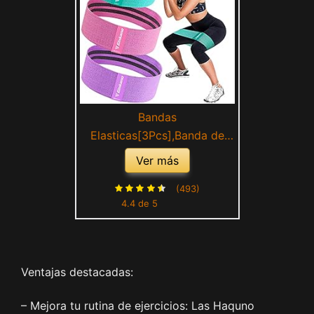
Bandas
Elasticas[3Pcs],Banda de
Fitness de Tela con múltiples
Ver más
Niveles de Resistencia,
Adecuada para Ejercicios de
(493)
4.4 de 5
Corta Distancia, Yoga,
Pilates, Gimnasio
Ventajas destacadas:
– Mejora tu rutina de ejercicios: Las Haquno