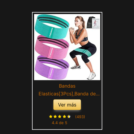
Bandas
Elasticas[3Pcs],Banda de
Fitness de Tela con múltiples
Ver más
Niveles de Resistencia,
Adecuada para Ejercicios de
(493)
4.4 de 5
Corta Distancia, Yoga,
Pilates, Gimnasio