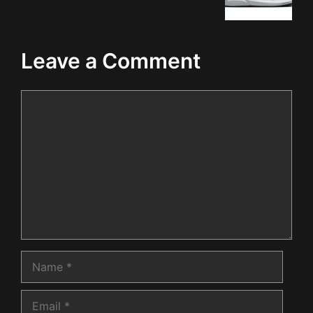
Leave a Comment
Comment
Name
Email