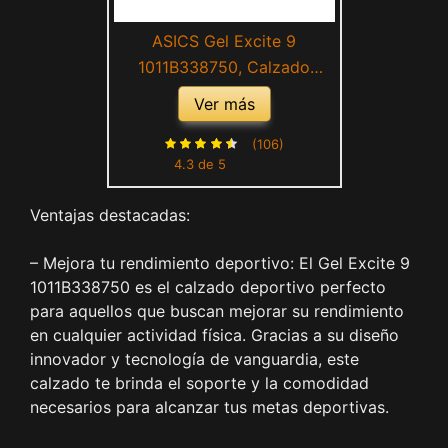
ASICS Gel Excite 9
1011B338750, Calzado
Deportivo - 42 EU
Ver más
(106)
4.3 de 5
Ventajas destacadas:
– Mejora tu rendimiento deportivo: El Gel Excite 9
1011B338750 es el calzado deportivo perfecto
para aquellos que buscan mejorar su rendimiento
en cualquier actividad física. Gracias a su diseño
innovador y tecnología de vanguardia, este
calzado te brinda el soporte y la comodidad
necesarios para alcanzar tus metas deportivas.