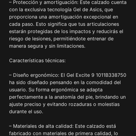
– Protección y amortiguación: Este calzado cuenta
con la exclusiva tecnología Gel de Asics, que
proporciona una amortiguación excepcional en
cada paso. Esto significa que tus articulaciones
estarán protegidas de los impactos y reducirás el
riesgo de lesiones, permitiéndote entrenar de
manera segura y sin limitaciones.
Características técnicas:
– Diseño ergonómico: El Gel Excite 9 1011B338750
ha sido diseñado pensando en la comodidad del
usuario. Su forma ergonómica se adapta
perfectamente a la anatomía del pie, brindando un
ajuste preciso y evitando rozaduras o molestias
durante el uso.
– Materiales de alta calidad: Este calzado está
fabricado con materiales de primera calidad, lo