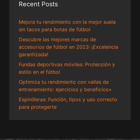
Recent Posts
Mejora tu rendimiento con la mejor suela
sin tacos para botas de fútbol
Descubre las mejores marcas de
accesorios de fútbol en 2023: ¡Excelencia
garantizada!
Fundas deportivas móviles: Protección y
estilo en el fútbol
Optimiza tu rendimiento con vallas de
entrenamiento: ejercicios y beneficios+
Espinilleras: Función, tipos y uso correcto
para protegerte