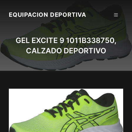
Skip
to
EQUIPACION DEPORTIVA
MENU
content
GEL EXCITE 9 1011B338750,
CALZADO DEPORTIVO