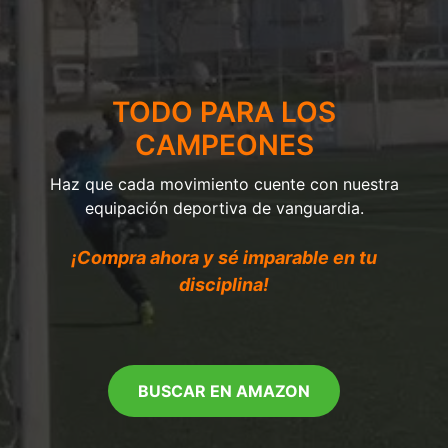
TODO PARA LOS
CAMPEONES
Haz que cada movimiento cuente con nuestra
equipación deportiva de vanguardia.
¡Compra ahora y sé imparable en tu
disciplina!
BUSCAR EN AMAZON