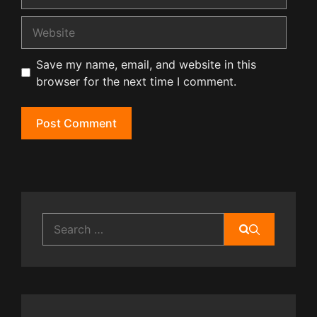
Website
Save my name, email, and website in this
browser for the next time I comment.
Search
for: