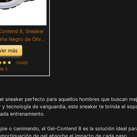
Contend 8, Sneaker
ite Negro de Oliva,
42.5 EU
Ver más
(1046)
de 5
 el sneaker perfecto para aquellos hombres que buscan me
 y tecnología de vanguardia, este sneaker te brinda el sop
cada entrenamiento.
 pie o caminando, el Gel-Contend 8 es la solución ideal par
de amortiguación de gel absorbe el impacto de cada paso,