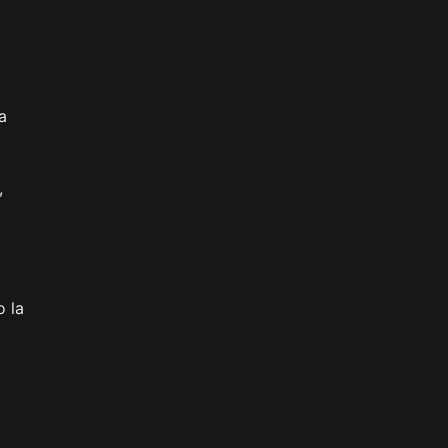
a
,
o la