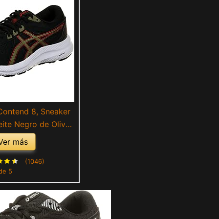
Contend 8, Sneaker
ite Negro de Oliva,
42.5 EU
Ver más
(1046)
de 5