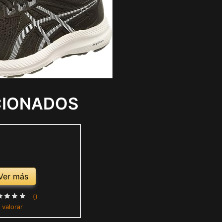
CIONADOS
Ver más
()
 valorar