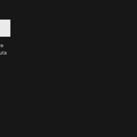
de
uta