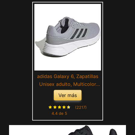
adidas Galaxy 6, Zapatillas
Unisex adulto, Multicolor
Halo Silver Carbon Cloud
Ver más
White, 42 EU
(2217)
4.4 de 5