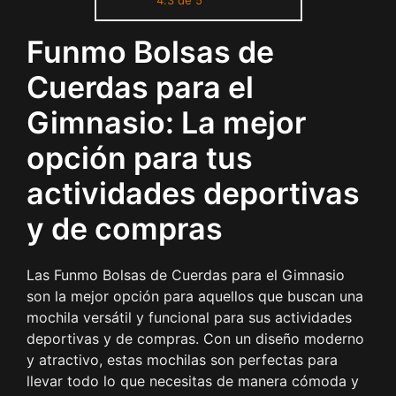
4.3 de 5
Estudiantes Escuela Mochila
Cuerda para el Gimnasio
Funmo Bolsas de
Compras Deporte Yoga
Cuerdas para el
Gimnasio: La mejor
opción para tus
actividades deportivas
y de compras
Las Funmo Bolsas de Cuerdas para el Gimnasio
son la mejor opción para aquellos que buscan una
mochila versátil y funcional para sus actividades
deportivas y de compras. Con un diseño moderno
y atractivo, estas mochilas son perfectas para
llevar todo lo que necesitas de manera cómoda y