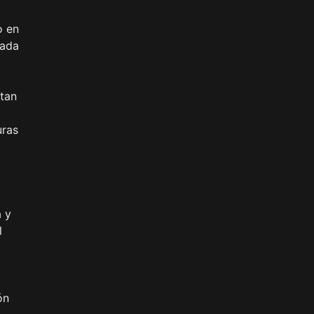
o en
cada
ptan
uras
a y
l
ón