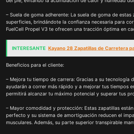
del pie, evitando la acumulación de calor y humedad dur
– Suela de goma adherente: La suela de goma de estas z
superficies, brindándote la confianza necesaria para corr
FuelCell Propel V3 te ofrecen una tracción óptima en ca
INTERESANTE
Kayano 28 Zapatillas de Carretera 
Beneficios para el cliente:
– Mejora tu tiempo de carrera: Gracias a su tecnología d
ayudarán a correr más rápido y a mejorar tus tiempos e
permitirá alcanzar tu máximo potencial y superar tus pro
– Mayor comodidad y protección: Estas zapatillas está
perfecto y su sistema de amortiguación reducen el impac
musculares. Además, su parte superior transpirable mant