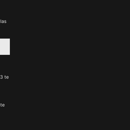
las
3 te
ste