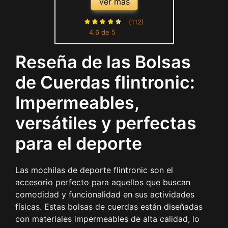
Ver más
de Gimnasia, Deportiva
Impermeable Mochila de
(112)
4.6 de 5
Playa, con Compartimento
Zapatos y Bolsillo Húmedo,
Reseña de las Bolsas
para Yoga Deporte
de Cuerdas flintronic:
Impermeables,
versátiles y perfectas
para el deporte
Las mochilas de deporte flintronic son el
accesorio perfecto para aquellos que buscan
comodidad y funcionalidad en sus actividades
físicas. Estas bolsas de cuerdas están diseñadas
con materiales impermeables de alta calidad, lo