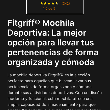
Escolar, Senderismo,
(342)
4.6 de 5
Trabajo, Sport - Backpack
(Grey, M)
Fitgriff® Mochila
Deportiva: La mejor
opción para llevar tus
pertenencias de forma
organizada y cómoda
La mochila deportiva Fitgriff® es la elección
perfecta para aquellos que buscan llevar sus
pertenencias de forma organizada y cómoda
durante sus actividades deportivas. Con un diseño
moderno y funcional, esta mochila ofrece una
amplia capacidad de almacenamiento para que