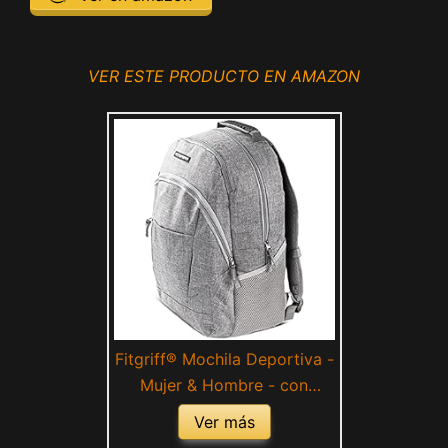
VER ESTE PRODUCTO EN AMAZON
Fitgriff® Mochila Deportiva -
Mujer & Hombre - con
Zapato y Compartimento
Ver más
Húmedo - Portatil, Gimnasio,