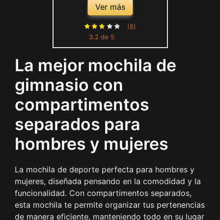
Bolsa Deportivas de
Ver más
Gimnasio Hombre Mujer
Bolsa de Fin de Semana
(8)
3.2 de 5
Bolso Senderismo con
Bolsillo de separación
La mejor mochila de
húmedo y seco y Zapato
Compartimento
gimnasio con
compartimentos
separados para
hombres y mujeres
La mochila de deporte perfecta para hombres y
mujeres, diseñada pensando en la comodidad y la
funcionalidad. Con compartimentos separados,
esta mochila te permite organizar tus pertenencias
de manera eficiente, manteniendo todo en su lugar