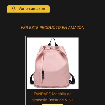
Ver en amazon
VER ESTE PRODUCTO EN AMAZON
FANDARE Mochila de
gimnasio Bolsa de Viaje