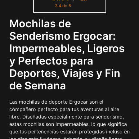
3.4 de 5
Bolsa de Gym Fin de
Semana, Rosa Cereza
Mochilas de
Senderismo Ergocar:
Impermeables, Ligeros
y Perfectos para
Deportes, Viajes y Fin
de Semana
Las mochilas de deporte Ergocar son el
compañero perfecto para tus aventuras al aire
libre. Diseñadas especialmente para senderismo,
estas mochilas son impermeables, lo que significa
que tus pertenencias estarán protegidas incluso en