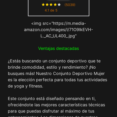
Fitness Deporte Chándales
(5039)
4.1 de 5
Deportivo Ropa de Correr
Conjunto de Gimnasio
<img src="https://m.media-
Ejercicio
amazon.com/images/I/71O9IkEVH-
L._AC_UL400_.jpg"
Ventajas destacadas
¿Estás buscando un conjunto deportivo que te
brinde comodidad, estilo y rendimiento? ¡No
busques más! Nuestro Conjunto Deportivo Mujer
es la elección perfecta para todas tus actividades
de yoga y fitness.
Este conjunto está diseñado pensando en ti,
ofreciéndote las mejores características técnicas
para que puedas disfrutar al máximo de tus