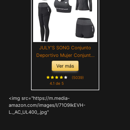
JULY'S SONG Conjunto
Deportivo Mujer Conjunto
Yoga 5 Piezas Conjuntos
Ver más
Deportivos para Mujer Yoga
Fitness Deporte Chándales
(5039)
4.1 de 5
Deportivo Ropa de Correr
Conjunto de Gimnasio
<img src="https://m.media-
Ejercicio
amazon.com/images/I/71O9IkEVH-
L._AC_UL400_.jpg"