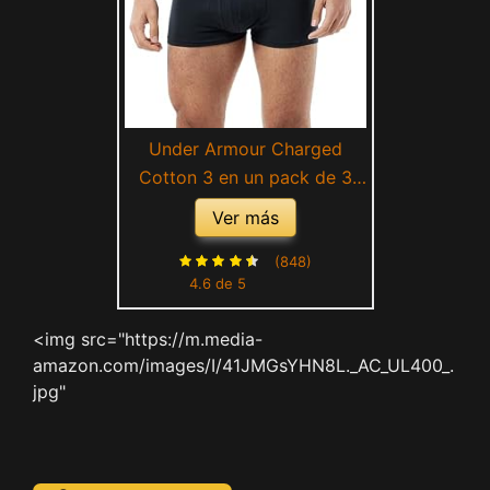
Under Armour Charged
Cotton 3 en un pack de 3
bóxers ajustados, hombre
Ver más
(848)
4.6 de 5
<img src="https://m.media-
amazon.com/images/I/41JMGsYHN8L._AC_UL400_.
jpg"