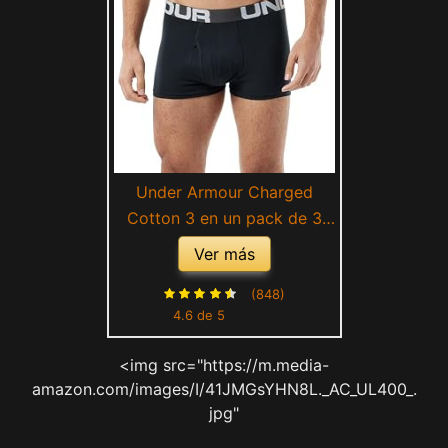
Under Armour Charged
Cotton 3 en un pack de 3
bóxers ajustados, hombre
Ver más
(848)
4.6 de 5
<img src="https://m.media-
amazon.com/images/I/41JMGsYHN8L._AC_UL400_.
jpg"