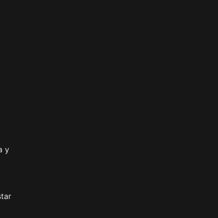
a y
tar