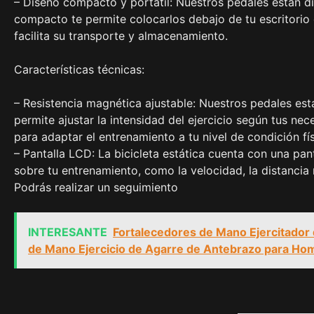
– Diseño compacto y portátil: Nuestros pedales están d
compacto te permite colocarlos debajo de tu escritorio 
facilita su transporte y almacenamiento.
Características técnicas:
– Resistencia magnética ajustable: Nuestros pedales es
permite ajustar la intensidad del ejercicio según tus nec
para adaptar el entrenamiento a tu nivel de condición fís
– Pantalla LCD: La bicicleta estática cuenta con una pa
sobre tu entrenamiento, como la velocidad, la distancia 
Podrás realizar un seguimiento
INTERESANTE
Fortalecedores de Mano Ejercitador
de Mano Ejercicio de Agarre de Antebrazo para Ho