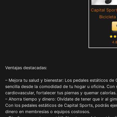
Capital Spor
Biciclet
Escritorio, 
con Resiste
Hombres y Mu
4.
para Hacer 
Ventajas destacadas:
– Mejora tu salud y bienestar: Los pedales estáticos de
sencilla desde la comodidad de tu hogar u oficina. Con 
cardiovascular, fortalecer tus piernas y quemar calorías.
– Ahorra tiempo y dinero: Olvídate de tener que ir al gi
Con los pedales estáticos de Capital Sports, podrás eje
dinero en membresías o equipos costosos.