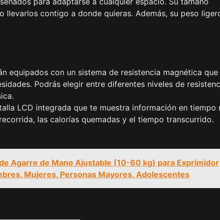
iseñados para adaptarse a cualquier espacio. Su tamaño
o llevarlos contigo a donde quieras. Además, su peso liger
tán equipados con un sistema de resistencia magnética que
esidades. Podrás elegir entre diferentes niveles de resistenc
ica.
ntalla LCD integrada que te muestra información en tiempo 
recorrida, las calorías quemadas y el tiempo transcurrido.
 de Agarre de Mano Ajustable (10-60 kg) para Exprimidor
mbres, Mujeres, Personas Mayores, Adolescentes