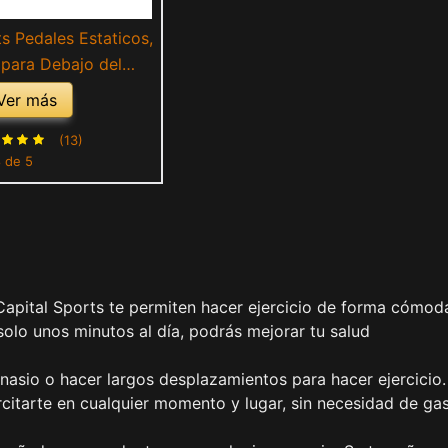
ts Pedales Estaticos,
a para Debajo del
Bicicletas Estaticas
Ver más
ncia Magnética para
jeres, Steps Fitness
(13)
8 de 5
Ejercicio en Casa y
Oficina
 Capital Sports te permiten hacer ejercicio de forma cómod
solo unos minutos al día, podrás mejorar tu salud
mnasio o hacer largos desplazamientos para hacer ejercicio.
rcitarte en cualquier momento y lugar, sin necesidad de gas