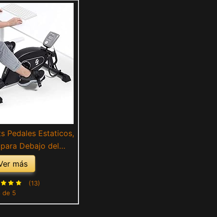
ts Pedales Estaticos,
a para Debajo del
Bicicletas Estaticas
Ver más
ncia Magnética para
jeres, Steps Fitness
(13)
8 de 5
Ejercicio en Casa y
Oficina