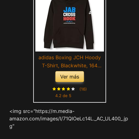
adidas Boxing JCH Hoody
T-Shirt, Blackwhite, 164
Unisex Kids
Ver más
(16)
4.2 de 5
<img src="https://m.media-
amazon.com/images/I/71QIOeLc14L._AC_UL400_.jp
g"