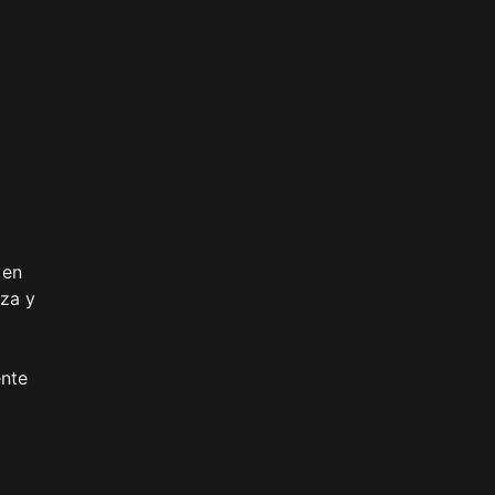
 en
eza y
ente