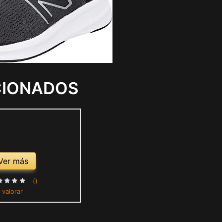
CIONADOS
Ver más
()
 valorar