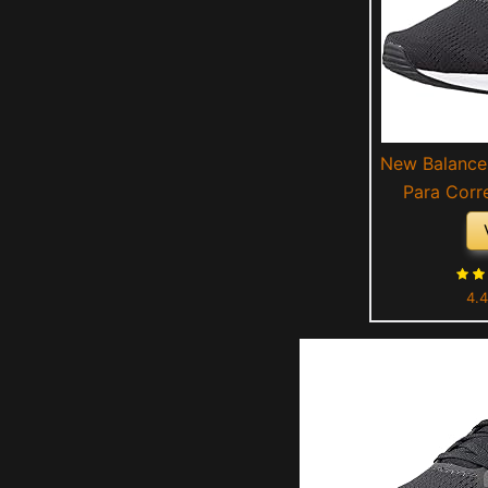
New Balance 
Para Corr
(Bla
4.4