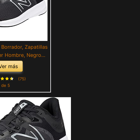
Borrador, Zapatillas
er Hombre, Negro
ck), 41.5 EU
Ver más
(75)
 de 5