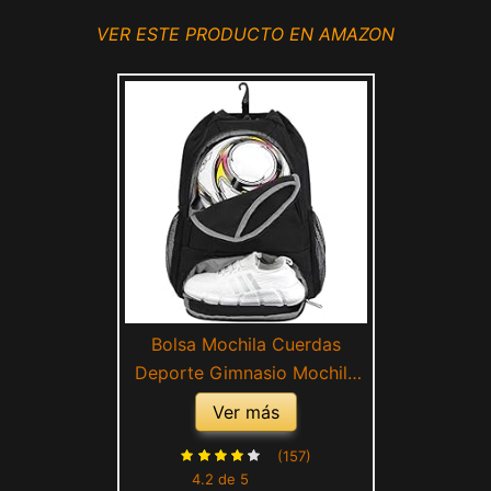
VER ESTE PRODUCTO EN AMAZON
Bolsa Mochila Cuerdas
Deporte Gimnasio Mochila
Futbol con Zapatillero
Ver más
Mochila Deportiva con
Bolsillo Húmedo con Cordón
(157)
4.2 de 5
para Hombre Mujer, Negro