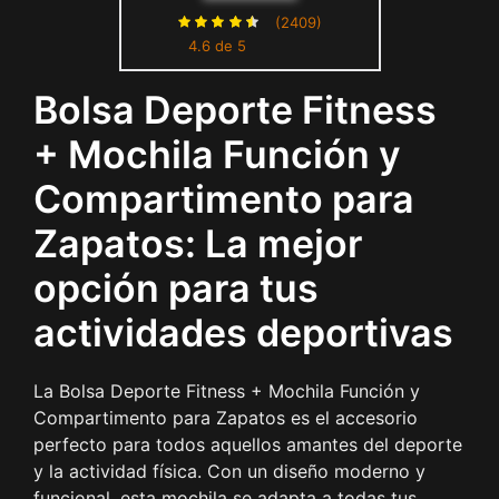
Zapatos, Neceser de Aseo |
(2409)
4.6 de 5
40 L – Bolsa de Fitness de
Viaje, baño, Equipaje,
Bolsa Deporte Fitness
Gimnasio, Baloncesto, Tenis,
Yoga,
+ Mochila Función y
Compartimento para
Zapatos: La mejor
opción para tus
actividades deportivas
La Bolsa Deporte Fitness + Mochila Función y
Compartimento para Zapatos es el accesorio
perfecto para todos aquellos amantes del deporte
y la actividad física. Con un diseño moderno y
funcional, esta mochila se adapta a todas tus