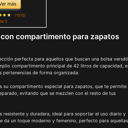
chila de viaje, bolsa
Ver más
 de semana con
ento para zapatos
(1515)
de 5
Rosado, 42L US,
Deportes
je con compartimento para zapatos
cción perfecta para aquellos que buscan una bolsa versáti
amplio compartimento principal de 42 litros de capacidad, e
us pertenencias de forma organizada.
es su compartimento especial para zapatos, que te permite
separado, evitando que se mezclen con el resto de tus
 resistente y duradera, ideal para soportar el uso diario y
 le da un toque moderno y femenino, perfecto para aquella