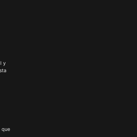
l y
sta
s que