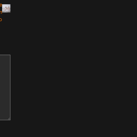
e
n
o