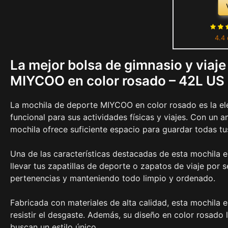
deportiva, mo
de fin
compartim
4.4 
MIYCOO, 
La mejor bolsa de gimnasio y via
MIYCOO en color rosado – 42L US
La mochila de deporte MIYCOO en color rosado es la ele
funcional para sus actividades físicas y viajes. Con un 
mochila ofrece suficiente espacio para guardar todas t
Una de las características destacadas de esta mochila 
llevar tus zapatillas de deporte o zapatos de viaje por 
pertenencias y manteniendo todo limpio y ordenado.
Fabricada con materiales de alta calidad, esta mochila es
resistir el desgaste. Además, su diseño en color rosado
buscan un estilo único.