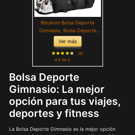
Bibykivn Bolsa Deporte
Gimnasio, Bolsa Deporte
Fitness und Mochila Función,
Ver más
Bolsa de Viaje Deportiva con
Compartimento Zapatos y
(6)
4.5 de 5
Bolsillo Húmedo para Viajes,
Deportes, Fitness (Negro)
Bolsa Deporte
Gimnasio: La mejor
opción para tus viajes,
deportes y fitness
La Bolsa Deporte Gimnasio es la mejor opción