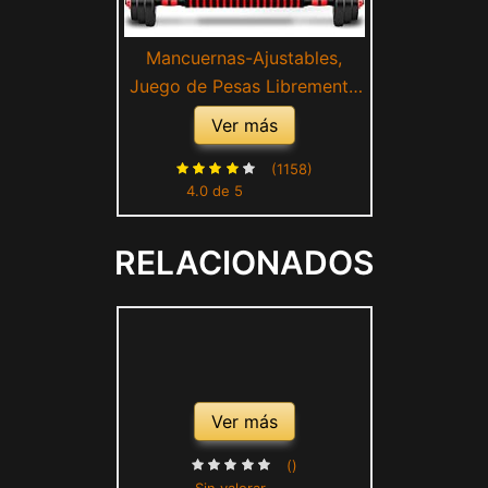
Mancuernas-Ajustables,
Juego de Pesas Libremente
Combinable con Barras
Ver más
ConexióN, Kit de
Levantamiento para
(1158)
4.0 de 5
Gimnasio en casa, Fitness
para Hombres/Mujeres
RELACIONADOS
Negro,10kg(5kg*2)
Ver más
()
Sin valorar