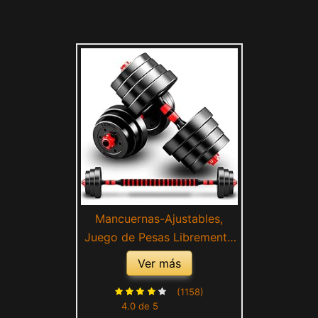
Mancuernas-Ajustables,
Juego de Pesas Libremente
Combinable con Barras
Ver más
ConexióN, Kit de
Levantamiento para
(1158)
4.0 de 5
Gimnasio en casa, Fitness