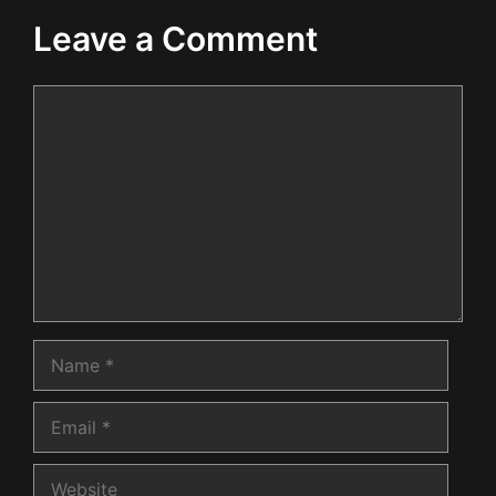
Leave a Comment
Comment
Name
Email
Website