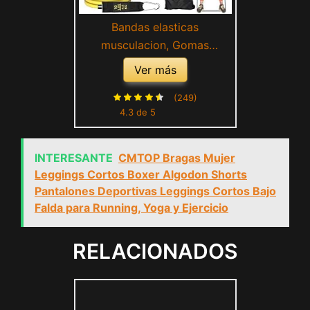
Bandas elasticas
musculacion, Gomas
elasticas Fitness, para
Ver más
Entrenar al Aire Libre Gym o
en casa - 5 Cintas elásticas
(249)
4.3 de 5
musculación/Manijas/Ancla
de Puerta/Correas de
Tobillo/Bolsa de Transporte
INTERESANTE
CMTOP Bragas Mujer
Leggings Cortos Boxer Algodon Shorts
Pantalones Deportivas Leggings Cortos Bajo
Falda para Running, Yoga y Ejercicio
RELACIONADOS