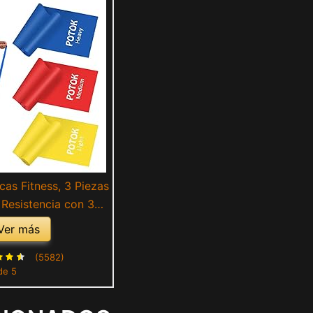
cas Fitness, 3 Piezas
Resistencia con 3
ara Hombre, Mujer,
Ver más
 Musculares, Glúteos,
ur y Yoga en Casa y
(5582)
de 5
ym (1.2M)