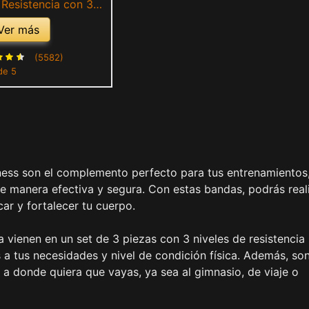
Resistencia con 3
ara Hombre, Mujer,
Ver más
 Musculares, Glúteos,
ur y Yoga en Casa y
(5582)
de 5
ym (1.2M)
itness son el complemento perfecto para tus entrenamientos
e manera efectiva y segura. Con estas bandas, podrás real
car y fortalecer tu cuerpo.
a vienen en un set de 3 piezas con 3 niveles de resistencia
 a tus necesidades y nivel de condición física. Además, so
 a donde quiera que vayas, ya sea al gimnasio, de viaje o