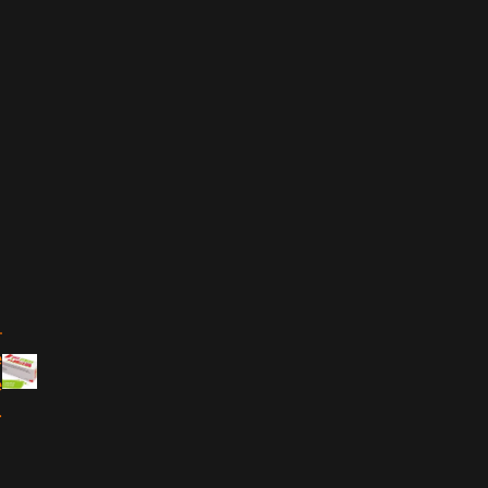
–
e
e
.