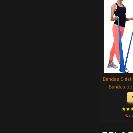
Bandas Elásti
Bandas de 
Niveles, p
Ejercicios de
Piernas, Fém
4.3 
G