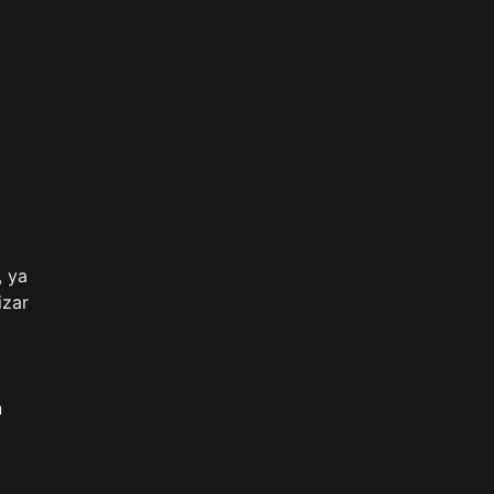
, ya
izar
n