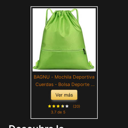
BAGNU - Mochila Deportiva
Cuerdas - Bolsa Deporte -
Mochila Tela Cuerdas - Saco
Ver más
Unisex - Bolsa Gimnasio -
Color Verde -
(20)
3.7 de 5