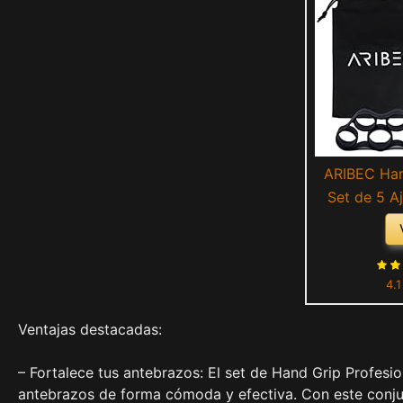
ARIBEC Han
Set de 5 A
Fortalec
Ejercicio 
Ejercitador
4.1
para Ejerc
Forma C
Ventajas destacadas:
– Fortalece tus antebrazos: El set de Hand Grip Profesio
antebrazos de forma cómoda y efectiva. Con este conjun