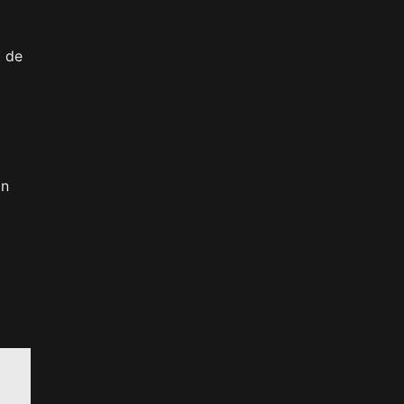
t de
on