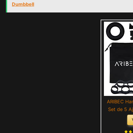
Dumbbell
ARIBEC Han
Set de 5 A
Fortalec
Ejercicio 
Ejercitador