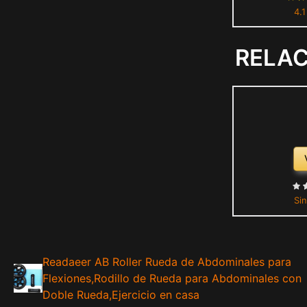
4.1
para Ejerc
Forma C
RELA
Sin
Readaeer AB Roller Rueda de Abdominales para
Flexiones,Rodillo de Rueda para Abdominales con
Doble Rueda,Ejercicio en casa