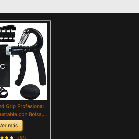
d Grip Profesional
justable con Bolsa,
er Antebrazo con
Ver más
en Casa, Handgrip
 de Manos Completo
(53)