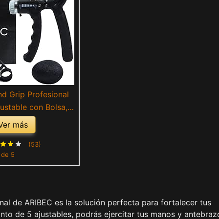
d Grip Profesional
justable con Bolsa,
er Antebrazo con
Ver más
en Casa, Handgrip
 de Manos Completo
(53)
 de 5
itar Antebrazo de
omoda, Plástico
nal de ARIBEC es la solución perfecta para fortalecer tus
to de 5 ajustables, podrás ejercitar tus manos y antebraz