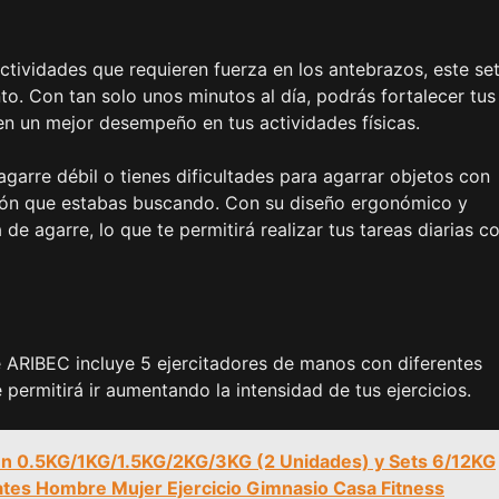
actividades que requieren fuerza en los antebrazos, este se
to. Con tan solo unos minutos al día, podrás fortalecer tus
 en un mejor desempeño en tus actividades físicas.
agarre débil o tienes dificultades para agarrar objetos con
ción que estabas buscando. Con su diseño ergonómico y
 de agarre, lo que te permitirá realizar tus tareas diarias c
de ARIBEC incluye 5 ejercitadores de manos con diferentes
 permitirá ir aumentando la intensidad de tus ejercicios.
en 0.5KG/1KG/1.5KG/2KG/3KG (2 Unidades) y Sets 6/12KG
tes Hombre Mujer Ejercicio Gimnasio Casa Fitness