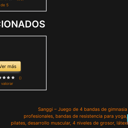
 de 5
itar Antebrazo de
omoda, Plástico
CIONADOS
Ver más
()
 valorar
Sanggi – Juego de 4 bandas de gimnasia
profesionales, bandas de resistencia para yoga,
pilates, desarrollo muscular, 4 niveles de grosor, látex