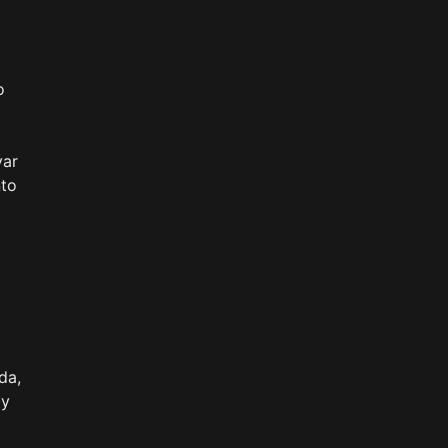
o
var
nto
da,
 y