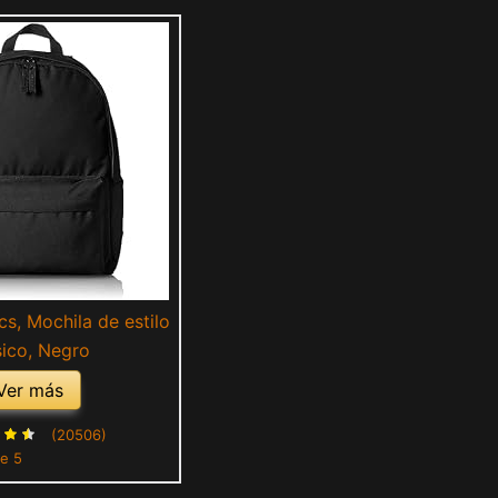
s, Mochila de estilo
sico, Negro
Ver más
(20506)
de 5