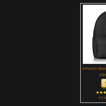
Amazon Basic
clá
4.5 