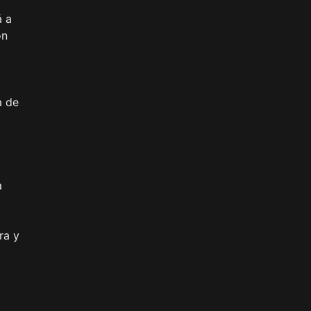
á a
on
a de
a
ra y