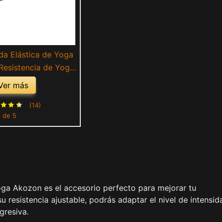
a Elástica de Yoga
Resistencia de Yoga
urón de Resistencia
Ver más
cesorio de Ejercicio
amiento(Rosa roja)
(14)
3 de 5
yoga Akozon es el accesorio perfecto para mejorar tu
u resistencia ajustable, podrás adaptar el nivel de intensid
gresiva.