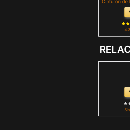
Cinturón de 
90x4cm Cint
Yoga Sling Ac
para Entren
4.
RELA
Sin