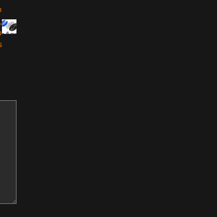
o
,
o
s