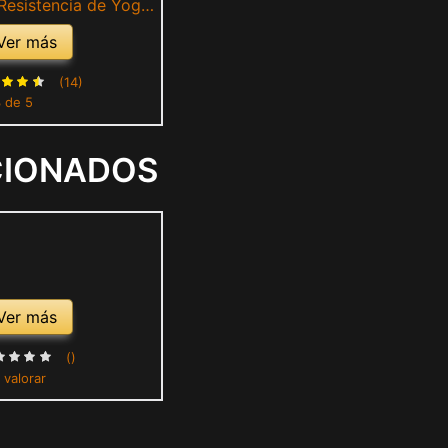
Resistencia de Yoga
urón de Resistencia
Ver más
cesorio de Ejercicio
amiento(Rosa roja)
(14)
3 de 5
CIONADOS
Ver más
()
 valorar