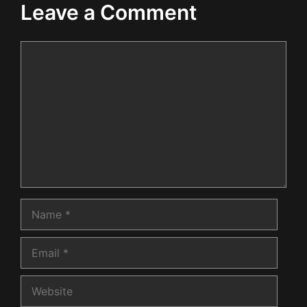
Leave a Comment
Comment
Name
Email
Website