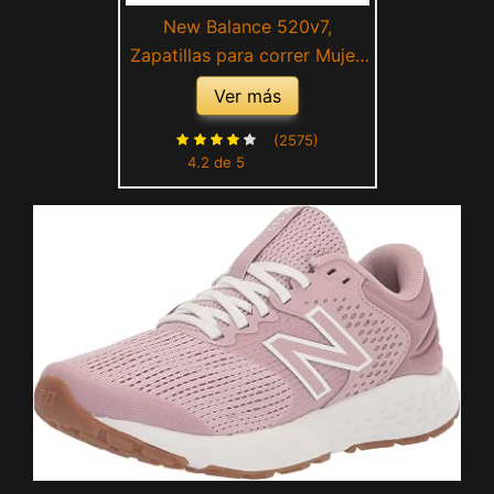
New Balance 520v7,
Zapatillas para correr Mujer,
Azul, 36 EU
Ver más
(2575)
4.2 de 5