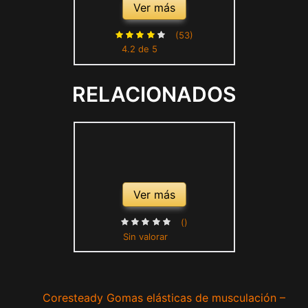
Mano, Bola de Presión de
Ver más
Silicona no Tóxica e Inodoro,
para Ejercicios de Manos,
(53)
4.2 de 5
para Aliviar el Estrés
(Amarillo, Verde, Morado)
RELACIONADOS
Ver más
()
Sin valorar
Coresteady Gomas elásticas de musculación –